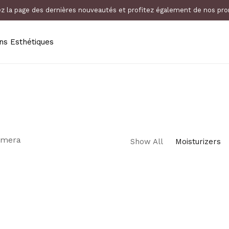
ez la page des dernières nouveautés et profitez également de nos pr
ns Esthétiques
hemera
Show All
Moisturizers