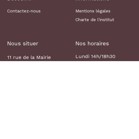
Contactez-nous
Mentions légales
Charte de l'institut
Nous situer
Nos horaires
Lundi 14h/18h30
11 rue de la Mairie
Mardi au vendredi
25660 SAÔNE
9h30/18h30
03 81 52 97 63
Samedi 9h/16h
réation, Couleur Mandarine