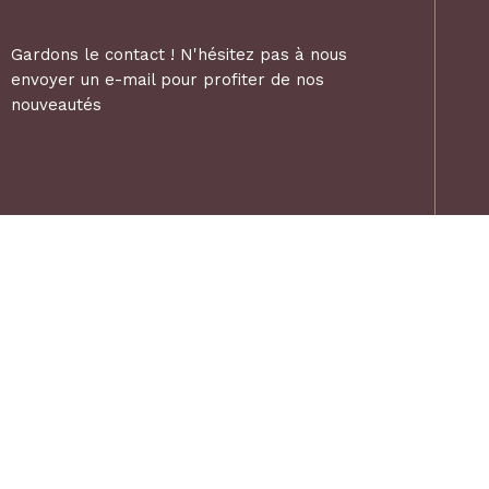
Gardons le contact ! N'hésitez pas à nous
envoyer un e-mail pour profiter de nos
nouveautés
L'Alcôve, 2023©. Tous droits réservés
Une c